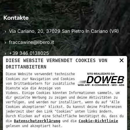
Kontakte
Via Cariano, 20, 37029 San Pietro In Cariano (VR)
fraccawine@libero.it
+39 346 0138025
×
DIESE WEBSITE VERWENDET COOKIES VON
Mo - Sa: 8.00 - 18.00
DRITTANBIETERN
Diese Website verwendet technische
Cookies zur Navigation und Cookies
von Drittanbietern für zusätzliche
Dienste wie die Anzeige von
Videos. Einige Cookies könnten Informationen sammeln, um
dir gezielte Werbung zu zeigen und deine Aktivitäten zu
verfolgen, und werden nur installiert, wenn du auf "Alle
Cookies akzeptieren" klickst. Du kannst deine Präferenzen
jederzeit über den Link "Cookies" unten links ändern.
Durch Klicken auf eine Schaltfläche bestätigst du, dass du
Datenschutzerklärung
Cookie-Richtlinie
die
und die
Flatio Wine - P.IVA: 03997160233
gelesen und akzeptiert hast.