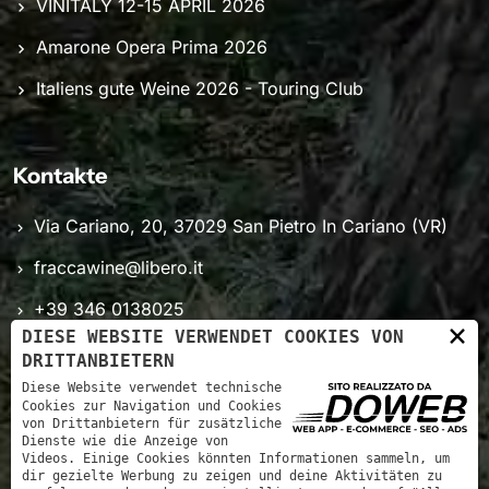
VINITALY 12-15 APRIL 2026
Amarone Opera Prima 2026
Italiens gute Weine 2026 - Touring Club
Kontakte
Via Cariano, 20, 37029 San Pietro In Cariano (VR)
fraccawine@libero.it
+39 346 0138025
×
DIESE WEBSITE VERWENDET COOKIES VON
Mo - Sa: 8.00 - 18.00
DRITTANBIETERN
Diese Website verwendet technische
Cookies zur Navigation und Cookies
von Drittanbietern für zusätzliche
Dienste wie die Anzeige von
Videos. Einige Cookies könnten Informationen sammeln, um
dir gezielte Werbung zu zeigen und deine Aktivitäten zu