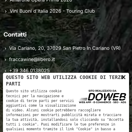
Vini Buoni d'Italia 2026 - Touring Club
Contatti
Via Cariano, 20, 37029 San Pietro In Cariano (VR)
fraccawine@libero.it
+39 346 0138025
×
QUESTO SITO WEB UTILIZZA COOKIE DI TERZE
Lun - Sab: 8.00 - 18.00
PARTI
Questo sito utilizza cookie
tecnici per la navigazione e
cookie di terze parti per servizi
aggiuntivi come la visualizzazione
di video. Alcuni cookie potrebbero raccogliere
informazioni per mostrarti pubblicità mirata e tracciare
la tua attività, installandosi solo cliccando su "Accetta
tutti i cookie". Puoi modificare le tue preferenze in
qualsiasi momento tramite il link "Cookie" in basso a