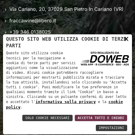
Via Cariano, 20, 37029 San Pietro In Cariano (VR)
fraccawine@libero.it
+39 346 0138025
×
QUESTO SITO WEB UTILIZZA COOKIE DI TERZE
Lun - Sab: 8.00 - 18.00
PARTI
Questo sito utilizza cookie
tecnici per la navigazione e
cookie di terze parti per servizi
aggiuntivi come la visualizzazione
di video. Alcuni cookie potrebbero raccogliere
informazioni per mostrarti pubblicità mirata e tracciare
la tua attività, installandosi solo cliccando su "Accetta
tutti i cookie". Puoi modificare le tue preferenze in
qualsiasi momento tramite il link "Cookie" in basso a
sinistra. Cliccando su un pulsante confermi di aver letto
informativa sulla privacy
cookie
e accettato l'
e la
Flatio Wine - P.IVA: 03997160233
policy
.
Informativa sulla privacy
Cookie policy
Accessibilità
SOLO COOKIE NECESSARI
ACCETTA TUTTI E CHIUDI
IMPOSTAZIONI